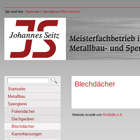
Sie sind hier:
Startseite
/
Spenglerei
/
Blechdächer
Blechdächer
Startseite
Metallbau
Spenglerei
Foliendächer
Website erstellt von
RoWaBu e.K.
Dachgauben
Blechdächer
Kaminfassungen